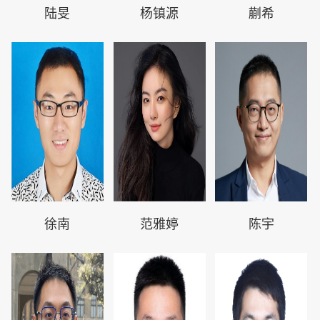
陆旻
杨镇源
蒯希
徐南
范雅婷
陈宇