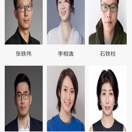
张轶伟
李相逸
石铁柱