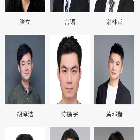
张立
言语
谢林甫
胡泽浩
陈鹏宇
黄邓楷