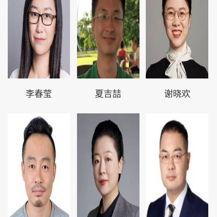
李春莹
夏吉喆
谢晓欢