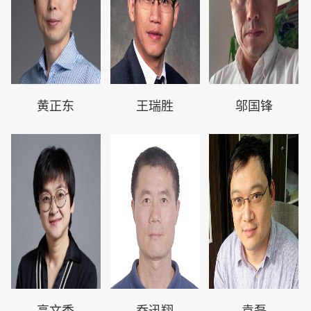
黄正东
王瑞胜
邬国锋
高文秀
乔迅翔
袁磊