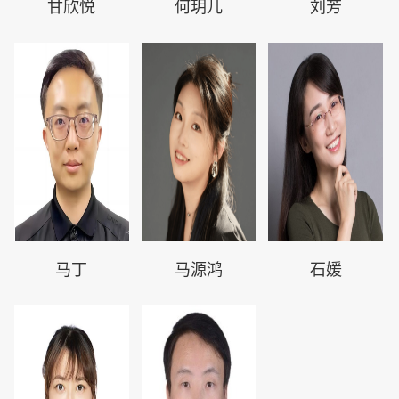
甘欣悦
何玥儿
刘芳
马丁
马源鸿
石媛