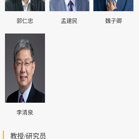
郭仁忠
孟建民
魏子卿
李清泉
教授/研究员