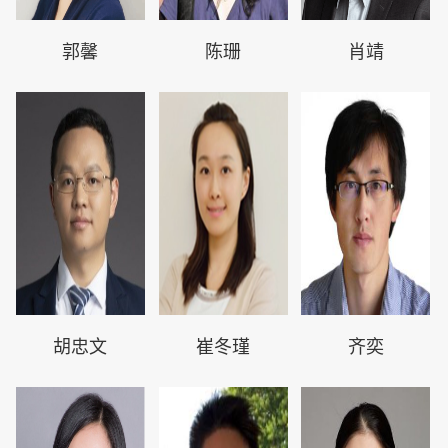
郭馨
陈珊
肖靖
胡忠文
崔冬瑾
齐奕