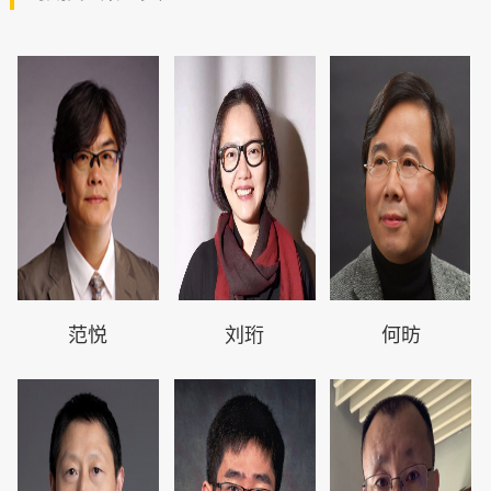
范悦
刘珩
何昉