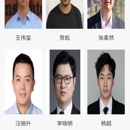
王伟玺
贺彪
张柔然
汪驰升
李晓明
杨超