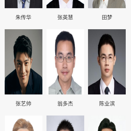
朱传华
张英慧
田梦
张艺帅
翁多杰
陈业滨