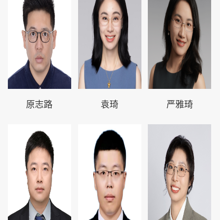
原志路
袁琦
严雅琦