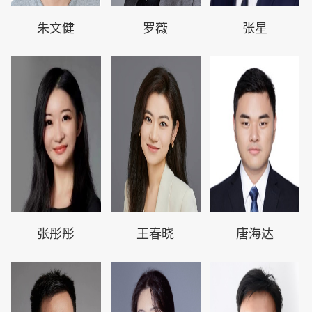
朱文健
罗薇
张星
张彤彤
王春晓
唐海达