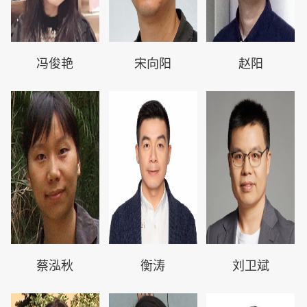
冯俊艳
宋向阳
赵阳
蔡泓秋
衡涛
刘卫斌