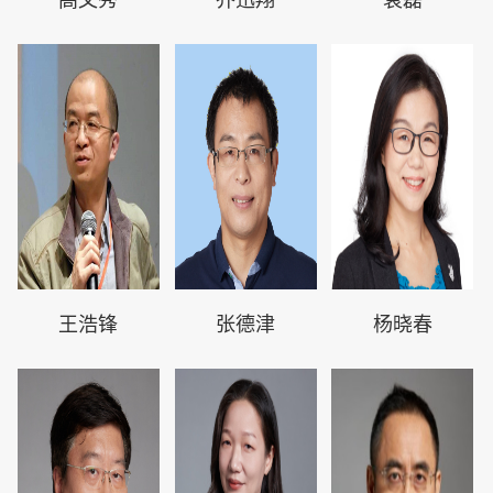
王浩锋
张德津
杨晓春