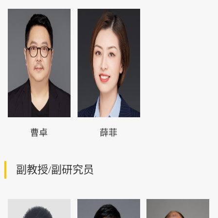
曹卓
薛菲
副教授/副研究员