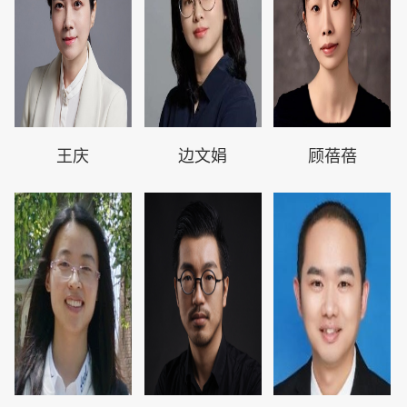
王庆
边文娟
顾蓓蓓