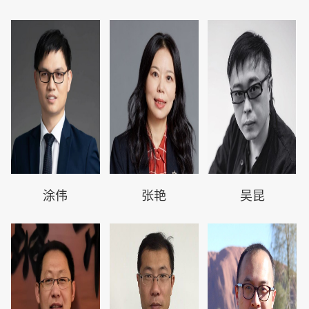
涂伟
张艳
吴昆