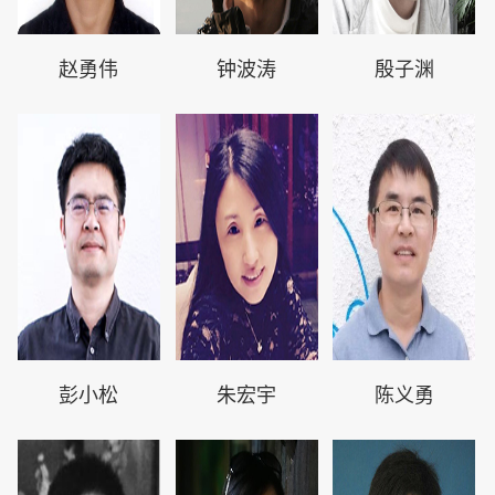
赵勇伟
钟波涛
殷子渊
彭小松
朱宏宇
陈义勇