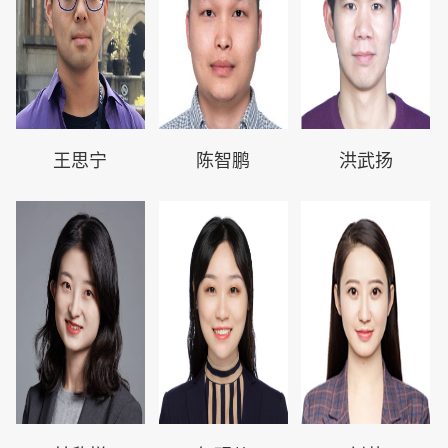
王思宁
陈智鹏
洪武扬