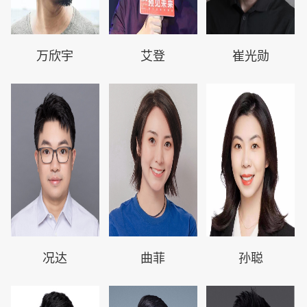
万欣宇
艾登
崔光勋
况达
曲菲
孙聪