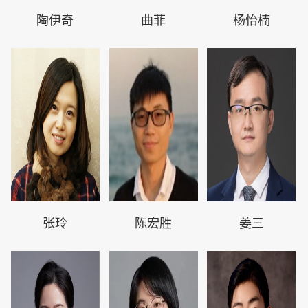
陶伊奇
曲菲
杨怡楠
张玲
陈宏胜
姜三