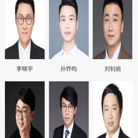
李晓宇
孙乔昀
刘钊启