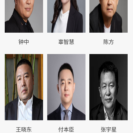
钟中
辜智慧
陈方
王晓东
付本臣
张宇星