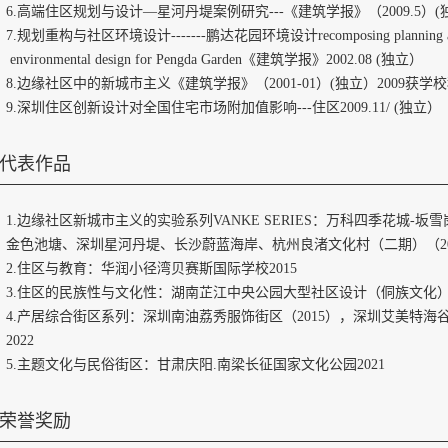
6.高端住区规划与设计—星河丹堤案例研究---《建筑学报》（2009.5）(
7.规划重构与社区环境设计-------鹏达花园环境设计recomposing planning and envir
environmental design for Pengda Garden《建筑学报》2002.08 (独立）
8.边缘社区中的新城市主义《建筑学报》（2001-01）(独立）2009获学
9.深圳住区创新设计对全国住宅市场附加值影响---住区2009.11/ (独立）
代表作品
1.边缘社区新城市主义的实验系列VANKE SERIES：万科四季花城-坂雪
金色池塘、深圳星河丹堤、长沙蔚蓝海岸、杭州良渚文化村（二期）（2005
2.住区与教育：华润小径湾贝赛斯国际学校2015
3.住区的民族性与文化性：湖南芷江中央公园大型社区设计（侗族文化）（
4.产居综合街区系列：深圳南油荔秀服饰街区（2015），深圳艾美特海
2022
5.主题文化与民俗街区：甘肃庆阳.南梁长征国家文化公园2021
荣誉奖励