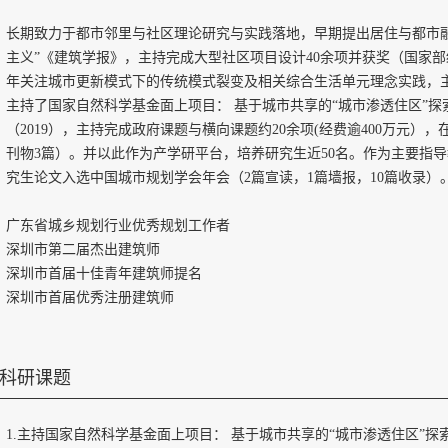
长期致力于都市邻里与社区理论研究与实践落地，早期提出居住与都市
主义”《建筑学报》，主持完成大型社区项目设计
40
余项并获奖（国家部
年关注城市更新模式下的传统模式裂变及相关综合生活单元理念实践，
主持了国家自然科学基金面上项目： 基于城市共享的“城市渗透住区”探
（
2019
），主持完成政府课题与横向课题约
20
余项
(
经费逾
400
万元），
刊物
3
篇）。并以此作为产学研平台，培养研究生近
50
名。作为主要指导
究生论文入选中国城市规划学会年会（
2
篇宣读，
1
篇墙报，
10
篇收录）
广东省城乡规划行业优秀规划工作者
深圳市第二届杰出建筑师
深圳市首届十佳青年建筑师提名
深圳市首届优秀注册建筑师
科研课题
1.主持国家自然科学基金面上项目： 基于城市共享的“城市渗透住区”