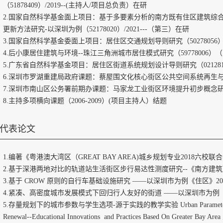
（51878409）/2019--(主持人/项目总负责）在研
2.国家自然科学基金面上项目：基于多要素分析的南方既有住区建筑综
更新方法研究-以深圳为例（52178020）/2021---（第三）在研
3.国家自然科学基金委面上项目：居住区交通规划导则研究（50278056
4.后小康居住建筑与环境--珠江三角洲城市居住模式研究（59778006
5.广东省自然科学基金项目：居住区街道系统规划设计导则研究（0212
6.深圳市罗湖重建局政府课题：蔡屋围文化核心街区公共空间系统再生与构建研究
7.深圳市南山区公务署前期办课题：马家龙工业街区环境提升初步概念研究（005
8.主持多项横向课题（2006-2009）(项目主持人）结题
代表论文
1.编著《粤港澳大湾区（GREAT BAY AREA)城乡规划专业2018六校联
2.基于深港两地对比的轨道站生活街区步行易达性测度研究--《南方建筑》2
3.基于 CROW 原则的自行车基础设施研究 ——以深圳市为例《住区》202
4.紧凑、高密度城市发展模式下回归行人友好的街道 ——以深圳市为例《建
5.存量规划下的城市参数与学生选项-源于实践的教学实验 Urban Parameters and Studen
Renewal--Educational Innovations and Practices Based On Greater