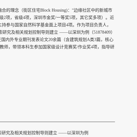
融合的理念（街区住宅
Block Housing)
：“边缘社区中的新城市
级
2
项，省级
4
项，深圳市金奖
/
一等奖
5
项，其它奖多项）。近
主持参与国家自然科学基金面上项目
4
项。作为项目负责人，
索研究及相关规划控制导则建立 ——以深圳为例（
51878409
）
在国内外专业期刊发表论文
20
余篇（含建筑规划
A
类
3
篇，核心
教师，带领本科生参加国家级设计竞赛奖
/
作业奖
4
项，指导研
。
探索研究及相关规划控制导则建立 ——以深圳为例